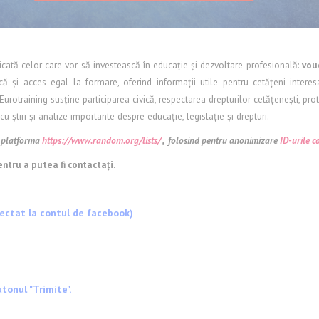
ată celor care vor să investească în educație și dezvoltare profesională:
vou
 și acces egal la formare, oferind informații utile pentru cetățeni interes
Eurotraining susține participarea civică, respectarea drepturilor cetățenești, prot
cu știri și analize importante despre educație, legislație și drepturi.
e platforma
https://www.random.org/lists/
, folosind pentru anonimizare
ID-urile ca
entru a putea fi contactați.
nectat la contul de facebook)
tonul "Trimite".