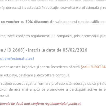
 își doresc să investească în educație, dezvoltare profesională și re
a un
voucher cu 50% discount
din valoarea unui curs de calificar
realizată conform regulamentului campaniei, prin intermediul pla
ea / ID 2668] - înscris la data de 05/02/2026
sul profesional ales!
ordat acestei inițiative și pentru încrederea oferită
Școlii EUROTRA
educație, calificare și dezvoltare continuă.
țină accesul egal la formare profesională, educația civică și inform
ntr-un demers mai amplu de promovare a participării active în so
muncii.
ntervale de două luni, conform regulamentului publicat.