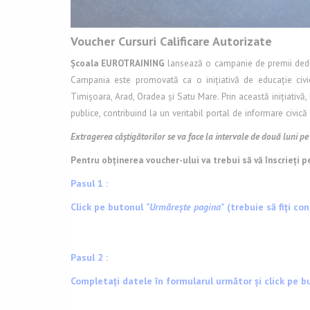
Voucher Cursuri Calificare Autorizate
Școala EUROTRAINING
lansează o campanie de premii dedic
Campania este promovată ca o inițiativă de educație civică
Timișoara, Arad, Oradea și Satu Mare. Prin această inițiativă, 
publice, contribuind la un veritabil portal de informare civică 
Extragerea câștigătorilor se va face la intervale de două luni p
Pentru obținerea voucher-ului va trebui să vă înscrieți p
Pasul 1 :
Click pe butonul
"Urmărește pagina"
(trebuie să fiți co
Pasul 2 :
Completați datele în formularul următor și click pe bu