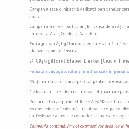
Campania este o inițiativă dedicată persoanelor care
muncii.
Campania a oferit participanților șansa de a câștig
Timișoara, Arad, Oradea și Satu Mare.
Extragerea câștigătorului
pentru Etapa 1 a fost 
ale participanților înscriși.
Câștigătorul Etapei 1 este: [Ciuciu Tim
🎉
Felicitări câștigătorului și mult succes în parcur
Mulțumim tuturor participanților pentru interesul ac
Ne bucurăm să vedem un interes tot mai mare pentru 
Prin această campanie, EUROTRAINING continuă să sus
reconversie profesională. Inițiativa face parte di
profesionale adaptate cerințelor actuale ale pieței 
Campania continuă, iar noi extrageri vor avea loc la i