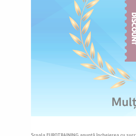
Școala EUROTRAINING
anunță încheierea cu succ