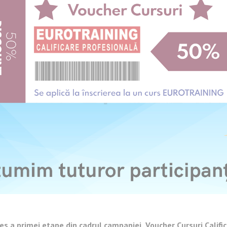
es a primei etape din cadrul campaniei
„Voucher Cursuri Califi