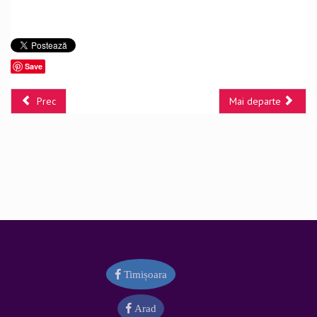
Save
Prec
Mai departe
Timișoara
Arad