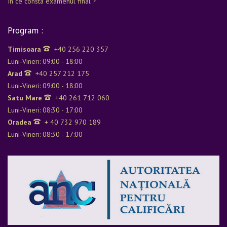
In ce consta examenul final ?
Program :
Timisoara
+40 256 220 357
Luni-Vineri: 09:00 - 18:00
Arad
+40 257 212 175
Luni-Vineri: 09:00 - 18:00
Satu Mare
+40 261 712 060
Luni-Vineri: 08:30 - 17:00
Oradea
+ 40 732 970 189
Luni-Vineri: 08:30 - 17:00