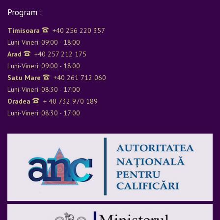
Program :
Timisoara
+40 256 220 357
Luni-Vineri: 09:00 - 18:00
Arad
+40 257 212 175
Luni-Vineri: 09:00 - 18:00
Satu Mare
+40 261 712 060
Luni-Vineri: 08:30 - 17:00
Oradea
+ 40 732 970 189
Luni-Vineri: 08:30 - 17:00