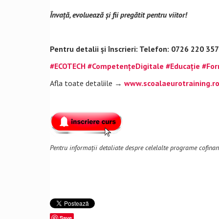
Învață, evoluează și fii pregătit pentru viitor!
Pentru detalii și înscrieri:
Telefon: 0726 220 35
#ECOTECH
#CompetențeDigitale
#Educație
#For
Afla toate detaliile →
www.scoalaeurotraining.r
Pentru informații detaliate despre celelalte programe cofina
Save