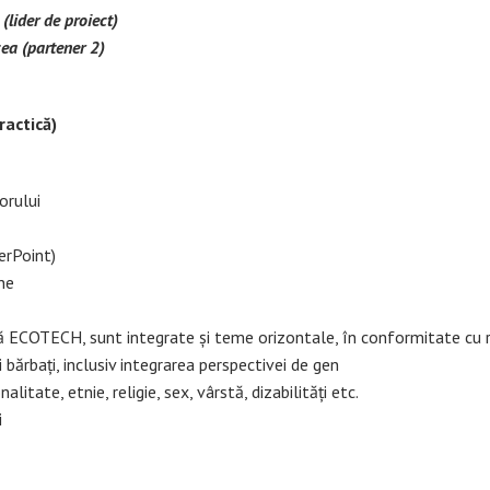
(lider de proiect)
cea (partener 2)
ractică)
orului
erPoint)
ne
ă ECOTECH, sunt integrate și teme orizontale, în conformitate cu 
bărbați, inclusiv integrarea perspectivei de gen
nalitate, etnie, religie, sex, vârstă, dizabilități etc.
i