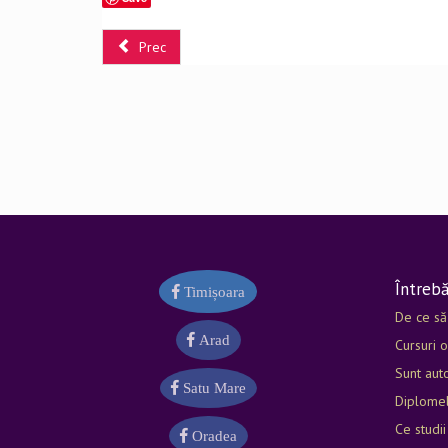
Prec
Întrebă
Timișoara
De ce să
Arad
Cursuri o
Sunt auto
Satu Mare
Diplomel
Ce studii
Oradea