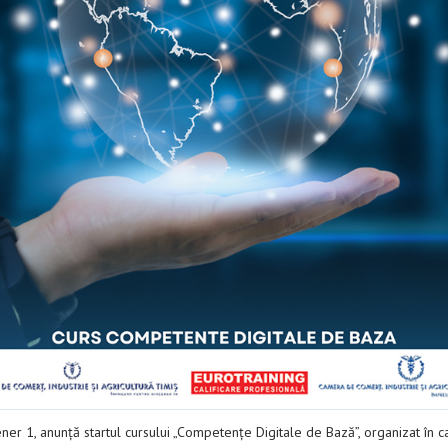
ner 1, anunță startul cursului „Competențe Digitale de Bază”, organizat în cad