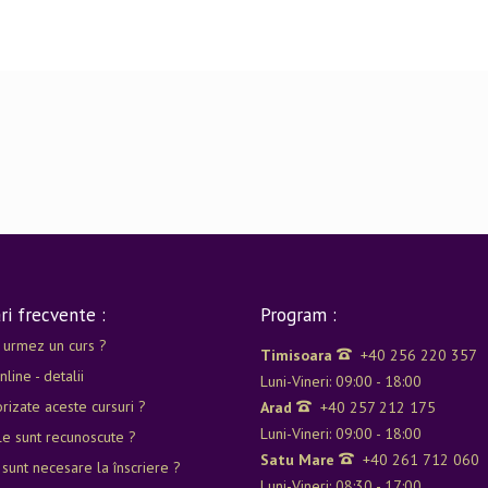
ri frecvente :
Program :
 urmez un curs ?
Timisoara
+40 256 220 357
nline - detalii
Luni-Vineri: 09:00 - 18:00
rizate aceste cursuri ?
Arad
+40 257 212 175
Luni-Vineri: 09:00 - 18:00
e sunt recunoscute ?
Satu Mare
+40 261 712 060
 sunt necesare la înscriere ?
Luni-Vineri: 08:30 - 17:00