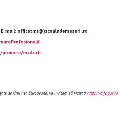
7
E-mail: officetm(@)scoalademeserii.ro
mareProfesională
o/proiecte/ecotech
nțate de Uniunea Europeană, vă invităm să vizitați
https://mfe.gov.ro